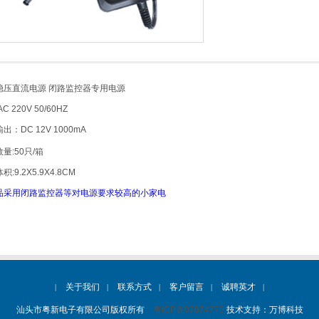
稳压直流电源 闭路监控器专用电源
C 220V 50/60HZ
出：DC 12V 1000mA
量:50只/箱
:9.2X5.9X4.8CM
品采用闭路监控器等对电源要求较高的小家电
关于我们
联系方式
客户留言
诚聘英才
|
|
|
|
|
汕头市粤新电子有限公司版权所有
粤ICP备07074775
技术支持：
万博科技