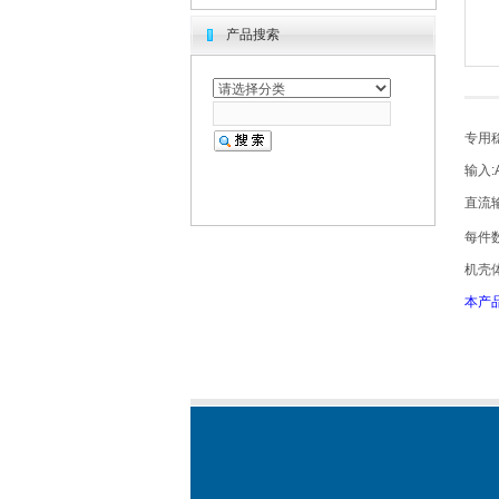
产品搜索
专用
输入:A
直流输
每件数
机壳体积
本产