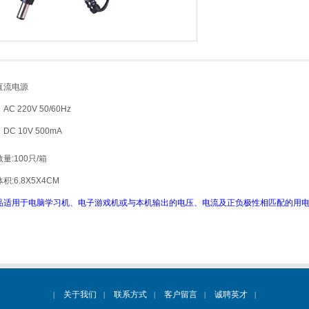
直流电源
C 220V 50/60Hz
DC 10V 500mA
量:100只/箱
积:6.8X5X4CM
品适用于电脑学习机、电子游戏机或与本机输出的电压、电流及正负极性相匹配的用
关于我们
联系方式
客户留言
诚聘英才
|
|
|
|
|